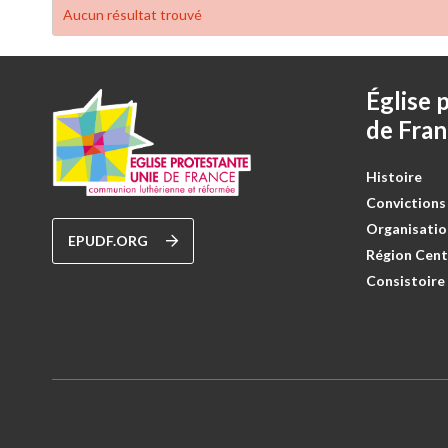
Aucun résultat trouvé
Église 
de Fra
Histoire
Convictions
Organisatio
EPUDF.ORG
Région Cen
Consistoire