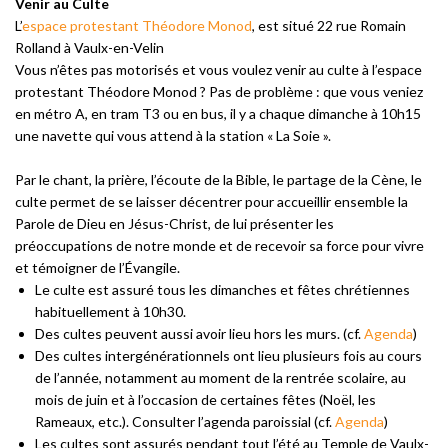
Venir au Culte
L’
espace protestant Théodore Monod
, est situé 22 rue Romain
Rolland à Vaulx-en-Velin
Vous n’êtes pas motorisés et vous voulez venir au culte à l’espace
protestant Théodore Monod ? Pas de problème : que vous veniez
en métro A, en tram T3 ou en bus, il y a chaque dimanche à 10h15
une navette qui vous attend à la station « La Soie ».
Par le chant, la prière, l’écoute de la Bible, le partage de la Cène, le
culte permet de se laisser décentrer pour accueillir ensemble la
Parole de Dieu en Jésus-Christ, de lui présenter les
préoccupations de notre monde et de recevoir sa force pour vivre
et témoigner de l’Évangile.
Le culte est assuré tous les dimanches et fêtes chrétiennes
habituellement à 10h30.
Des cultes peuvent aussi avoir lieu hors les murs. (cf.
Agenda
)
Des cultes intergénérationnels ont lieu plusieurs fois au cours
de l’année, notamment au moment de la rentrée scolaire, au
mois de juin et à l’occasion de certaines fêtes (Noël, les
Rameaux, etc.). Consulter l’agenda paroissial (cf.
Agenda
)
Les cultes sont assurés pendant tout l’été au Temple de Vaulx-