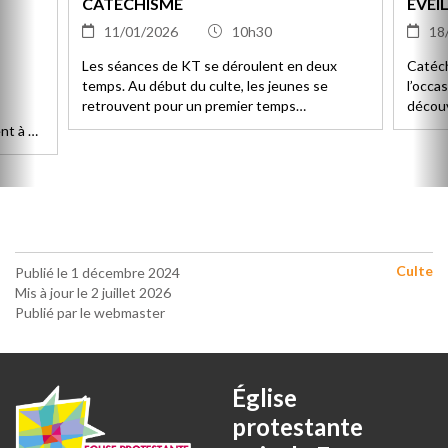
CATÉCHISME
ÉVEIL
11/01/2026
10h30
18
N
Les séances de KT se déroulent en deux
Catéchi
temps. Au début du culte, les jeunes se
l’occa
retrouvent pour un premier temps
découvr
d’enseignement de 10h30 à 11h45. Après un
questi
nt à 3
repas tiré des sacs, un deuxième temps de
partag
t la
catéchisme leur est proposé en début
catéch
après
d’après-midi de 13h30 à 14h30.
la tra
l’appr
les en
Culte
Publié le 1 décembre 2024
Mis à jour le 2 juillet 2026
Publié par le webmaster
Église
protestante